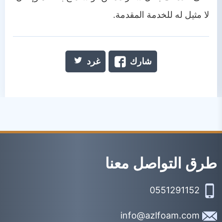
لا مثيل له للخدمة المقدمة.
شارك
غرد
طرق التواصل معنا
0551291152
info@azlfoam.com