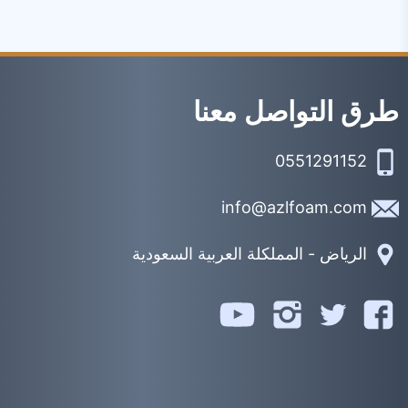
طرق التواصل معنا
0551291152
info@azlfoam.com
الرياض - المملكلة العربية السعودية
تابعنا
تابعنا
تابعنا
تابعنا
على
على
على
على
يوتيوب
فيسبوك
تويتر
انستجرام