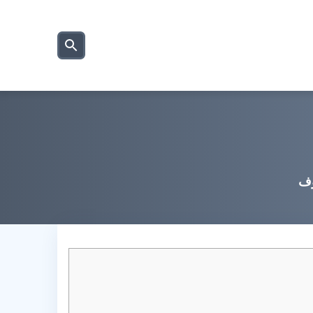
بحث
عن
وف