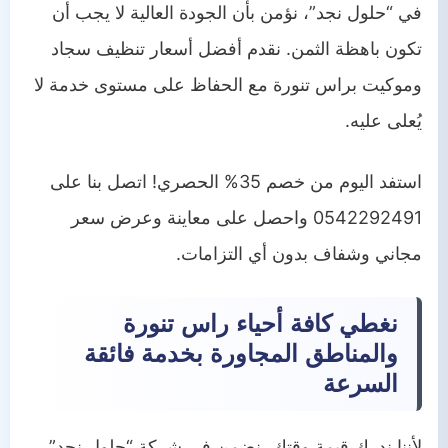
في “حلول نجد”، نؤمن بأن الجودة العالية لا يجب أن
تكون باهظة الثمن. نقدم أفضل أسعار تنظيف سجاد
وموكيت براس تنورة مع الحفاظ على مستوى خدمة لا
يُعلى عليه.
استفد اليوم من خصم 35% الحصري! اتصل بنا على
0542292491 واحصل على معاينة وعرض سعر
مجاني وشفاف بدون أي التزامات.
نغطي كافة أحياء راس تنورة
والمناطق المجاورة بخدمة فائقة
السرعة
لأننا ندرك قيمة وقتك، نضمن في شركة “حلول نجد”