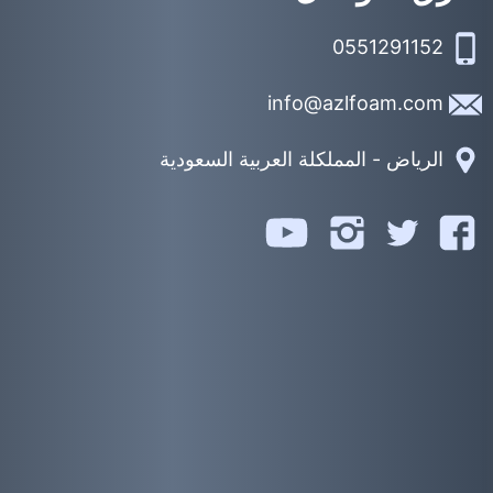
0551291152
info@azlfoam.com
الرياض - المملكلة العربية السعودية
تابعنا
تابعنا
تابعنا
تابعنا
على
على
على
على
يوتيوب
فيسبوك
تويتر
انستجرام