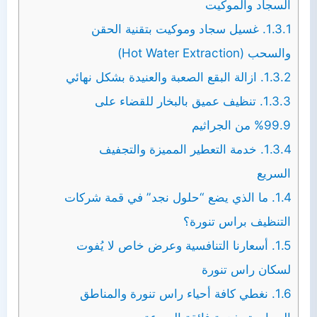
السجاد والموكيت
1.3.1.
غسيل سجاد وموكيت بتقنية الحقن
والسحب (Hot Water Extraction)
1.3.2.
ازالة البقع الصعبة والعنيدة بشكل نهائي
1.3.3.
تنظيف عميق بالبخار للقضاء على
99.9% من الجراثيم
1.3.4.
خدمة التعطير المميزة والتجفيف
السريع
1.4.
ما الذي يضع “حلول نجد” في قمة شركات
التنظيف براس تنورة؟
1.5.
أسعارنا التنافسية وعرض خاص لا يُفوت
لسكان راس تنورة
1.6.
نغطي كافة أحياء راس تنورة والمناطق